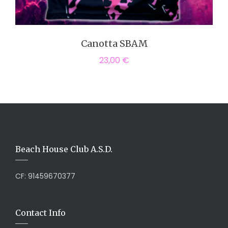
Canotta SBAM
23,00
€
Beach House Club A.S.D.
CF: 91459670377
Contact Info