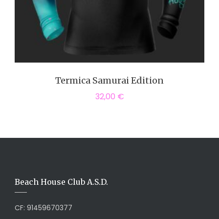
Termica Samurai Edition
32,00
€
Beach House Club A.S.D.
CF: 91459670377