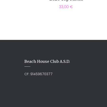
33,00
€
Beach House Club A.S.D.
CF: 91459670377