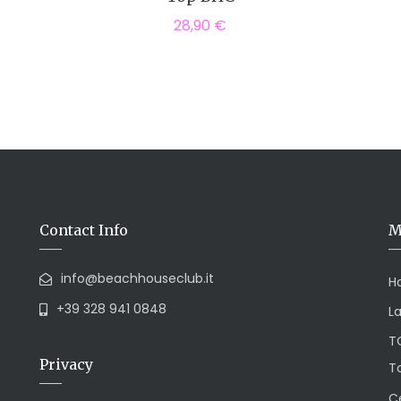
28,90
€
Contact Info
M
info@beachhouseclub.it
H
+39 328 941 0848
L
T
Privacy
To
Ce