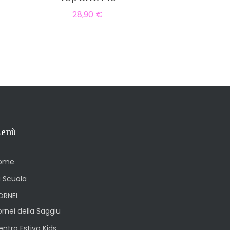
28,90
€
enù
ome
a Scuola
ORNEI
rnei della Saggiu
ntro Estivo Kids