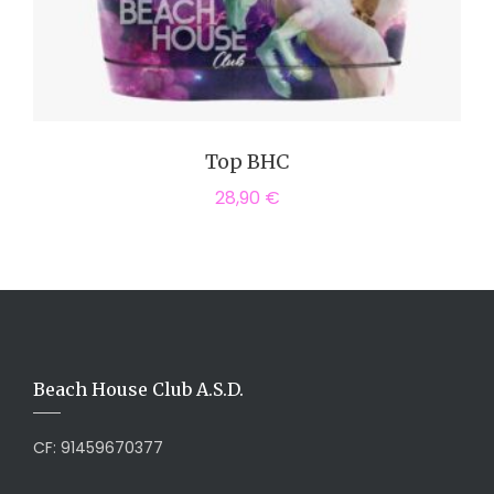
Top BHC
28,90
€
Beach House Club A.S.D.
CF: 91459670377