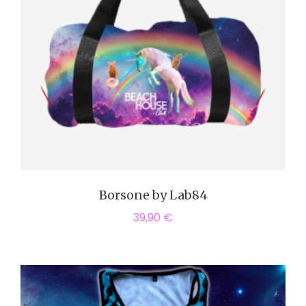
Borsone by Lab84
39,90
€