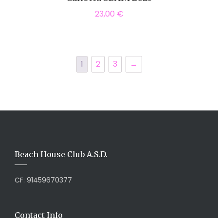
23,00
€
1
2
3
→
Beach House Club A.S.D.
CF: 91459670377
Contact Info